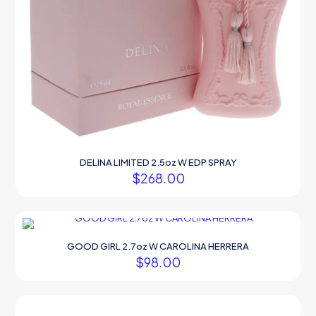
DELINA LIMITED 2.5oz W EDP SPRAY
$
268.00
GOOD GIRL 2.7oz W CAROLINA HERRERA
$
98.00