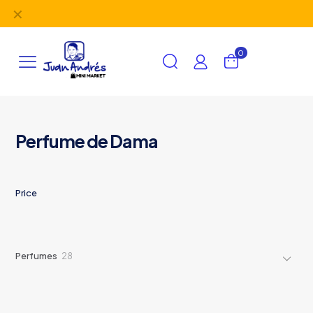
✕
PRODUCTOS DE CALIDAD
0
Perfume de Dama
Price
28
Perfumes
28
productos