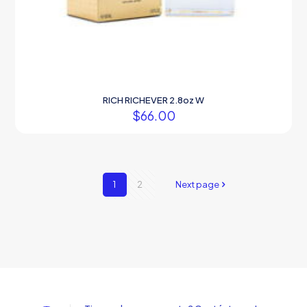
RICH RICHEVER 2.8oz W
$
66.00
1
2
Next page