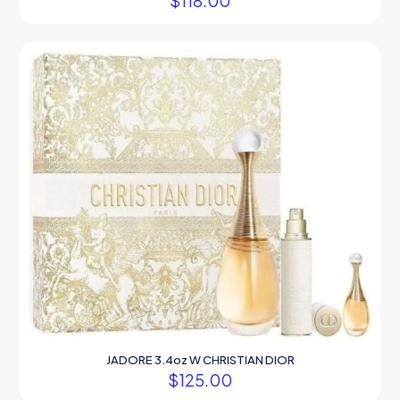
$
118.00
JADORE 3.4oz W CHRISTIAN DIOR
$
125.00